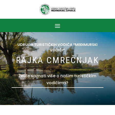
UDRUGA TURISTIČKIH VODIČA “MEĐIMURSKI
VODIČI”
RAJKA CMREČNJAK
Želite saznati više o našim turističkim
vodičima?