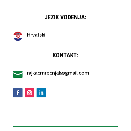
JEZIK VOĐENJA:
Hrvatski
KONTAKT:

rajkacmrecnjak@gmail.com