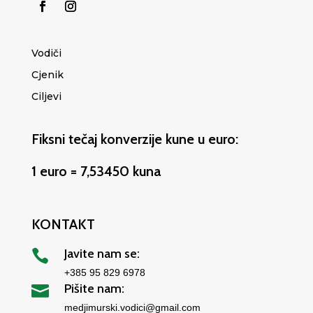
Vodiči
Cjenik
Ciljevi
Fiksni tečaj konverzije kune u euro:
1 euro = 7,53450 kuna
KONTAKT
Javite nam se:

+385 95 829 6978
Pišite nam:

medjimurski.vodici@gmail.com